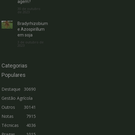
agem?
30 de outubro
de 2023
Bradyrhizobium
e Azospirillum
em soja
3 de outubro de
2023
Categorias
Populares
Destaque
30690
Gestão Agrícola
Outros
30141
Notas
7915
Técnicas
4036
Pragas
1015