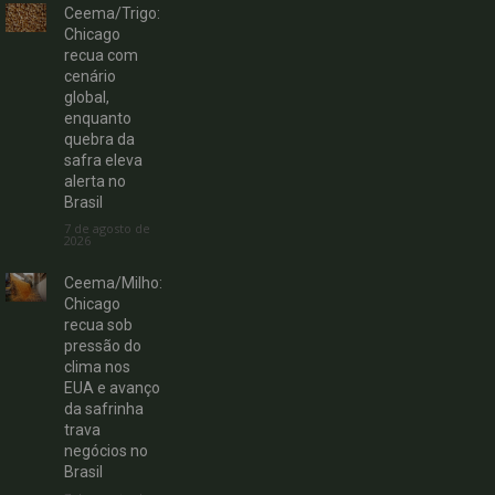
Ceema/Trigo:
Chicago
recua com
cenário
global,
enquanto
quebra da
safra eleva
alerta no
Brasil
7 de agosto de
2026
Ceema/Milho:
Chicago
recua sob
pressão do
clima nos
EUA e avanço
da safrinha
trava
negócios no
Brasil