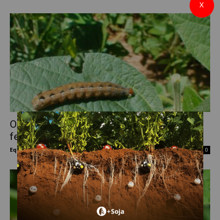
X
O velho e bom pano de batida como
ferramenta essencial no...
Equipe Mais Soja
-
20 de janeiro de 2021
0